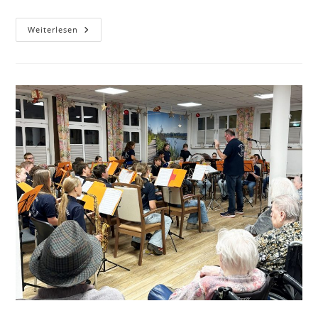
Jahresabschlussfeier
Weiterlesen
Für
Mitarbeitende
Im
Haus
Der
Betreuung
Und
Pflege
Am
Deutenberg