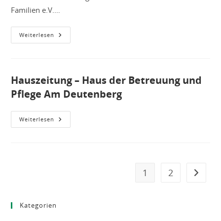
Familien e.V.…
Sommerferienprogramm
Weiterlesen
Bringt
Jung
&
Alt
Zusammen
Hauszeitung – Haus der Betreuung und
Pflege Am Deutenberg
Hauszeitung
Weiterlesen
–
Haus
Der
Betreuung
Und
Pflege
Am
1
2
Gehe zu
Deutenberg
Kategorien