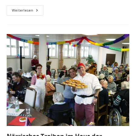
Mitarbeiterausflug
Weiterlesen
Voller
Teamgeist
Und
Spaß
In
Der
Lochmühle
Eigeltingen