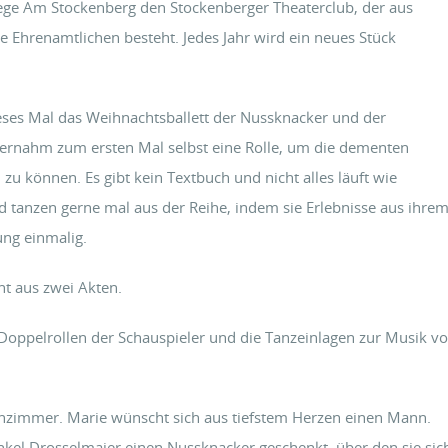
flege Am Stockenberg den Stockenberger Theaterclub, der aus
Lautstär
um
Ehrenamtlichen besteht. Jedes Jahr wird ein neues Stück
zu
die
regeln.
Lautstär
zu
dieses Mal das Weihnachtsballett der Nussknacker und der
regeln.
übernahm zum ersten Mal selbst eine Rolle, um die dementen
 können. Es gibt kein Textbuch und nicht alles läuft wie
und tanzen gerne mal aus der Reihe, indem sie Erlebnisse aus ihre
ung einmalig.
t aus zwei Akten.
 Doppelrollen der Schauspieler und die Tanzeinlagen zur Musik v
hnzimmer. Marie wünscht sich aus tiefstem Herzen einen Mann.
l Drosselmaier einen Nussknacker geschenkt, über den sie sic