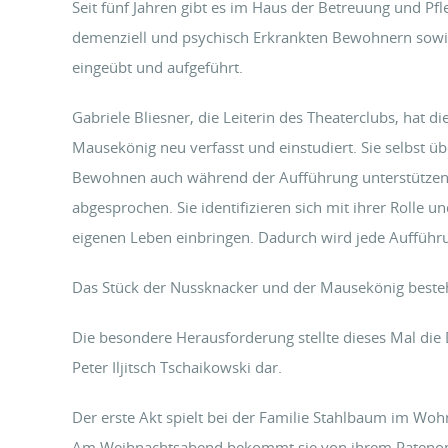
Seit fünf Jahren gibt es im Haus der Betreuung und P
demenziell und psychisch Erkrankten Bewohnern sowie 
eingeübt und aufgeführt.
Gabriele Bliesner, die Leiterin des Theaterclubs, hat 
Mausekönig neu verfasst und einstudiert. Sie selbst 
Bewohnen auch während der Aufführung unterstützen zu
abgesprochen. Sie identifizieren sich mit ihrer Rolle 
eigenen Leben einbringen. Dadurch wird jede Aufführ
Das Stück der Nussknacker und der Mausekönig besteh
Die besondere Herausforderung stellte dieses Mal die
Peter Iljitsch Tschaikowski dar.
Der erste Akt spielt bei der Familie Stahlbaum im Wo
Am Weihnachtsabend bekommt sie von ihrem Patenonke