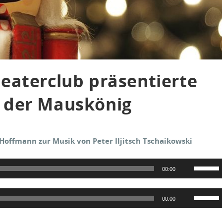
eaterclub präsentierte
 der Mauskönig
 Hoffmann zur Musik von Peter Iljitsch Tschaikowski
Pfeiltast
00:00
Hoch/Ru
benutzen
Pfeiltast
00:00
um
Hoch/Ru
die
benutzen