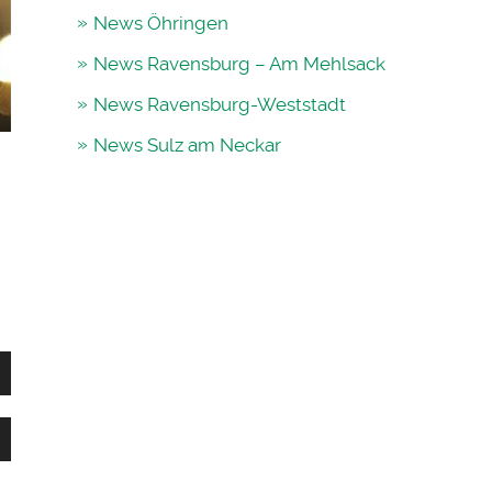
News Öhringen
News Ravensburg – Am Mehlsack
News Ravensburg-Weststadt
News Sulz am Neckar
en
nter
,
en
nter
,