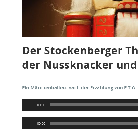
Der Stockenberger Th
der Nussknacker und
Ein Märchenballett nach der Erzählung von E.T.A.
Audio-
00:00
Player
Audio-
00:00
Player